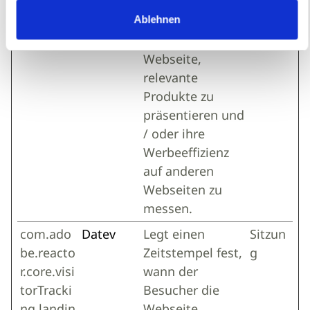
ng.landin
von Landing
Ablehnen
gPage
Pages - Dies
ermöglicht der
Webseite,
relevante
Produkte zu
präsentieren und
/ oder ihre
Werbeeffizienz
auf anderen
Webseiten zu
messen.
com.ado
Datev
Legt einen
Sitzun
be.reacto
Zeitstempel fest,
g
r.core.visi
wann der
torTracki
Besucher die
ng.landin
Webseite