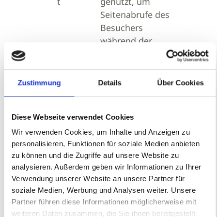
t
genutzt, um
Seitenabrufe des
Besuchers
während der
Sitzung
nachzuverfolgen.
Zustimmung
Details
Über Cookies
TEST_AM
Datev
Registriert
2 Jahre
CV_COOK
statistische
IE
Daten über das
Diese Webseite verwendet Cookies
Verhalten der
Wir verwenden Cookies, um Inhalte und Anzeigen zu
Besucher auf der
personalisieren, Funktionen für soziale Medien anbieten
Website. Wird
zu können und die Zugriffe auf unsere Website zu
vom Website-
analysieren. Außerdem geben wir Informationen zu Ihrer
Betreiber für
Verwendung unserer Website an unsere Partner für
internes
soziale Medien, Werbung und Analysen weiter. Unsere
Analytics
Partner führen diese Informationen möglicherweise mit
weiteren Daten zusammen, die Sie ihnen bereitgestellt
verwendet.