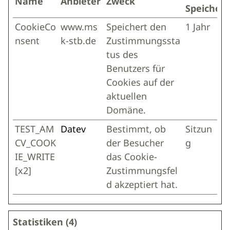
Name
Anbieter
Zweck
Speicher
CookieCo
www.ms
Speichert den
1 Jahr
nsent
k-stb.de
Zustimmungssta
tus des
Benutzers für
Cookies auf der
aktuellen
Domäne.
TEST_AM
Datev
Bestimmt, ob
Sitzun
CV_COOK
der Besucher
g
IE_WRITE
das Cookie-
[x2]
Zustimmungsfel
d akzeptiert hat.
Statistiken (4)