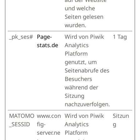
und welche
Seiten gelesen
wurden.
_pk_ses#
Page-
Wird von Piwik
1 Tag
stats.de
Analytics
Platform
genutzt, um
Seitenabrufe des
Besuchers
während der
Sitzung
nachzuverfolgen.
MATOMO
www.con
Wird von Piwik
Sitzun
_SESSID
fig-
Analytics
g
server.ne
Platform